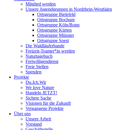
Mitglied werden
Unsere Jugendgruppen in Nordrhein-Westfalen
Ortsgruppe Bielefeld
Ortsgruppe Bochum
Ortsgruppe Köln/Bonn
Ortsgruppe Kürten
Ortsgruppe Münster
Ortsgruppe Soest
Die Waldläuferbande
Freizeit-Teamer*in werden
Naturtagebuch
Freiwilligendienst
Freie Stellen
Spenden
Projekte
Du.Ich.Wir
We love Nature
Handeln JETZT!
Sichere Sache
Visionen für die Zukunft
Vergangene Projekte
Über uns
Unsere Arbeit
Vorstand
Geschäftsstelle