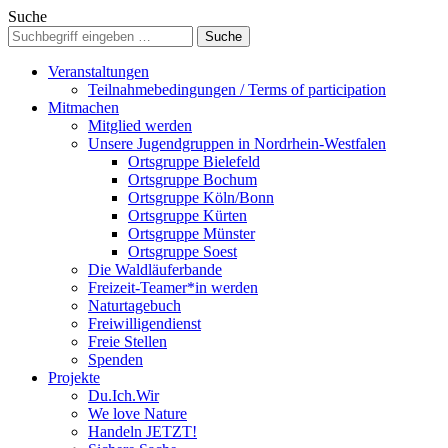
Suche
Veranstaltungen
Teilnahmebedingungen / Terms of participation
Mitmachen
Mitglied werden
Unsere Jugendgruppen in Nordrhein-Westfalen
Ortsgruppe Bielefeld
Ortsgruppe Bochum
Ortsgruppe Köln/Bonn
Ortsgruppe Kürten
Ortsgruppe Münster
Ortsgruppe Soest
Die Waldläuferbande
Freizeit-Teamer*in werden
Naturtagebuch
Freiwilligendienst
Freie Stellen
Spenden
Projekte
Du.Ich.Wir
We love Nature
Handeln JETZT!