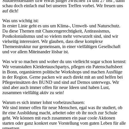
Studierendenalter bzw etwas jünger zwischen 14 und 27 bist , dann
schau doch einfach mal bei unseren Treffen vorbei. Wir freuen uns
auf dich!
Was uns wichtig ist:
In erster Linie geht es uns um Klima-, Umwelt- und Naturschutz.
Da diese Themen mit Chancengerechtigkeit, Antirassismus,
Postkolonialismus und so vielem mehr verwurzelt sind, sind wir
vielseitig interessiert. Wir glauben, dass diese komplexe
Themenstruktur nur gemeinsam, in einer vielfältigen Gesellschaft
und vor allem Miteinander lösbar ist.
Was wir so machen und woher du uns vielleicht sogar schon kennst:
Wir veranstalten Kleidertauschpartys, pflegen ein Patenschaftsbeet
in Bonn, organisieren politische Workshops und machen Ausflüge
in der Region. Gerne packen wir auch direkt mit an und helfen bei
Pflegeeinsätzen des BUND und sind auf Demos unterwegs. Wir
sind aber auch immer offen für neue Ideen und haben Lust,
zusammen vielfältig aktiv zu sein!
Warum es sich immer lohnt vorbeizuschauen:
Wir sind immer offen für neue Menschen, egal was ihr studiert, ob
ihr eine Ausbildung macht, arbeitet oder ob ihr noch zur Schule
geht. Wir können mit euch zusammen ein paar coole Aktionen
starten oder ganz konkret eure Vorstellung vom guten Leben für alle
umsetzen.