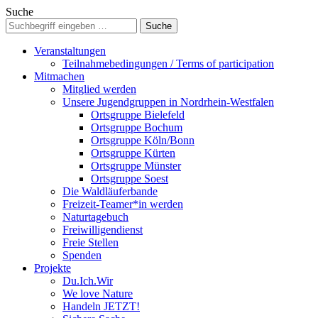
Suche
Veranstaltungen
Teilnahmebedingungen / Terms of participation
Mitmachen
Mitglied werden
Unsere Jugendgruppen in Nordrhein-Westfalen
Ortsgruppe Bielefeld
Ortsgruppe Bochum
Ortsgruppe Köln/Bonn
Ortsgruppe Kürten
Ortsgruppe Münster
Ortsgruppe Soest
Die Waldläuferbande
Freizeit-Teamer*in werden
Naturtagebuch
Freiwilligendienst
Freie Stellen
Spenden
Projekte
Du.Ich.Wir
We love Nature
Handeln JETZT!