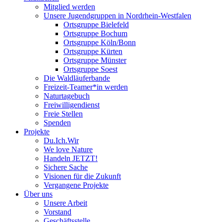
Mitglied werden
Unsere Jugendgruppen in Nordrhein-Westfalen
Ortsgruppe Bielefeld
Ortsgruppe Bochum
Ortsgruppe Köln/Bonn
Ortsgruppe Kürten
Ortsgruppe Münster
Ortsgruppe Soest
Die Waldläuferbande
Freizeit-Teamer*in werden
Naturtagebuch
Freiwilligendienst
Freie Stellen
Spenden
Projekte
Du.Ich.Wir
We love Nature
Handeln JETZT!
Sichere Sache
Visionen für die Zukunft
Vergangene Projekte
Über uns
Unsere Arbeit
Vorstand
Geschäftsstelle